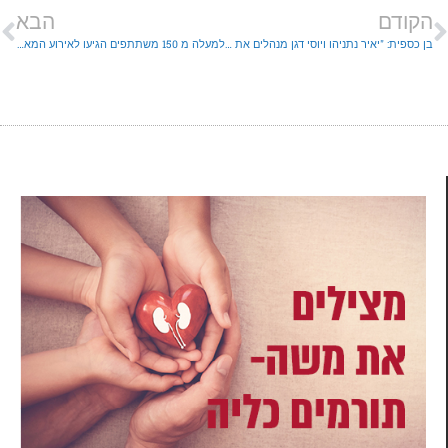
הקודם
הבא
בן כספית: "יאיר נתניהו ויוסי דגן מנהלים את המדינה"
למעלה מ 150 משתתפים הגיעו לאירוע המאבק באנטישמיות שארגנה ההסתדרות הציונית העולמית