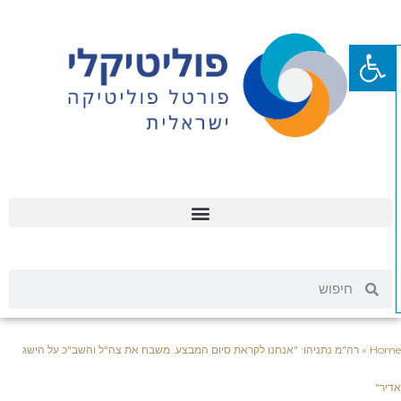
פתח סרגל נגישות
Hom
»
רה"מ נתניהו: "אנחנו לקראת סיום המבצע. משבח את צה"ל והשב"כ על הישג
יר"