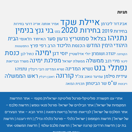
תגיות
איילת שקד
אביגדור ליברמן
אמיר אוחנה
אריה דרעי
בחירות
בנימין
בחירות 2020
בני גנץ
בחירות 2019
בנט
נתניהו
בצלאל סמוטריץ
הבית
גדעון סער
האיחוד הלאומי
היהודי
הימין החדש
הליכוד
הכנסת
הרב רפי פרץ
התפשטות
ימינה
כנסת
יוסי דגן
יהודה ושומרון
יולי אדלשטיין
כחול לבן
הקורונה
מפלגת ימינה
ממשלה
מירי רגב
ממשלת ישראל
משרד הבריאות
ליכוד
נפתלי בנט
נשיא המדינה
נתניהו
נשיא המדינה רובי ריבלין
קורונה
ראש הממשלה
עידית סילמן
צה"ל
עמיעד טאוב
ראובן ריבלין
ש"ס
שר הביטחון
תכנית המאה
ריבונות
אתרי עט תקשורת:
פוליטיקלי-פורטל פוליטיקה ישראלית
|
מקומי – אתר החדשות
המקומיות של ישראל
|
אתר הבילויים של ישראל- פורטל פנאי ונופש
|
חדשות סלבס –
אתר הסלבס של ישראל
|
לבריאות- פורטל בריאות ורפואה
|
הדור הבא – אתר הצעירים
של ישראל
|
חדשות הקמפוס
|
ישראל כלכלי – פורטל כלכלה ונדל"ן
|
דתי רעננה
|
חדשות
|
בת ים
|
חדשות חרדים
|
קורונה ישראל
|
חדשות סלבס עולמי
חדשות המשפט- אתר