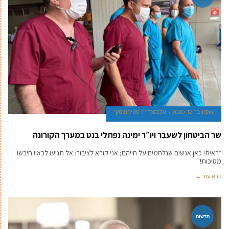
אוקטובר 12, 2020
אלכסנדרה פטיחובסקי
שר הביטחון לשעבר ויו״ר ימינה נפתלי בנט במערך הקורונה
״ראיתי כאן אנשים שנלחמים על חייהם; אני קורא לציבור: אל תגיעו לכאן! חיבשו
מסיכות!"
קרא עוד ←
חדשות