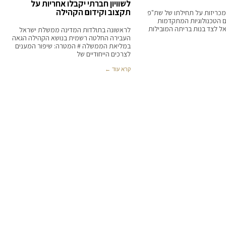
לשוויון חברתי יקבלו אחריות על
תקצוב וקידום הקהילה
מכריזות על תחילתו של שת"פ
 הטכנולוגיות המתקדמות
ל לצד בנות בריתה המובילות
לראשונה בתולדות המדינה ממשלת ישראל
העבירה החלטה רשמית בנושא הקהילה הגאה
במליאת הממשלה # המטרה: שיפור המענים
לצרכים הייחודיים של
קרא עוד ←