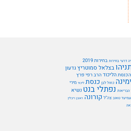
בחירות 2019
ה דרעי
בחירות
תניהו
בצלאל סמוטריץ
גדעון
הליכוד
הכנסת
הרב רפי פרץ
מינה
כנסת
מירי
כחול לבן
ליכוד
נפתלי בנט
נשיא
הבריאות
קורונה
צה"ל
עמיעד טאוב
ראובן ריבלין
אה