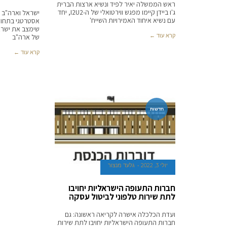
ראש הממשלה יאיר לפיד ונשיא ארצות הברית
ג'ו ביידן קיימו מפגש ווירטואלי של ה-I2U2, יחד
ישראל וארה"ב 
עם נשיא איחוד האמירויות השייח'
אסטרטגי בתחום
שימצב את ישרא
קרא עוד ←
של ארה"ב
קרא עוד ←
חדשות
יולי 3, 2022
גלעד מנצור
חברות התעופה הישראליות יחויבו
לתת שירות טלפוני לביטול עסקה
ועדת הכלכלה אישרה לקריאה ראשונה: גם
חברות התעופה הישראליות יחויבו לתת שירות