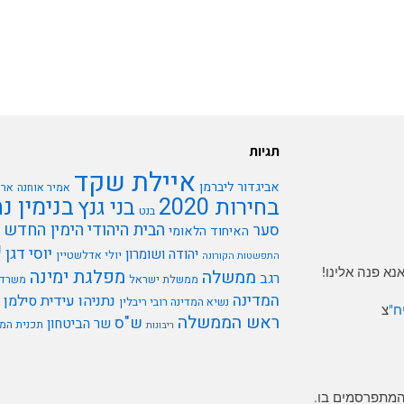
תגיות
איילת שקד
אביגדור ליברמן
אמיר אוחנה
ארי
בנימין נ
בחירות 2020
בני גנץ
בנט
הבית היהודי
הימין החדש
סער
האיחוד הלאומי
י
יוסי דגן
יהודה ושומרון
יולי אדלשטיין
התפשטות הקורונה
א פנה אלינו!
מפלגת ימינה
ממשלה
רגב
ממשלת ישראל
משרד 
המדינה
נתניהו
עידית סילמן
נשיא המדינה רובי ריבלין
ח"
צ
ראש הממשלה
ש"ס
שר הביטחון
תכנית המ
ריבונות
המתפרסמים בו.