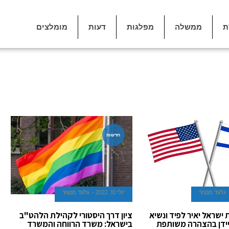
ת
ממשלה
מפלגות
דעות
מומלצים
חדשות
גלעד מנצור
יולי 10, 2022
גלעד מנצור
שראל יאיר לפיד ונשיא
ציון דרך היסטורי לקהילת הלהט"ב
יידן בהצהרה משותפת
בישראל: משרד הרווחה והמשרד