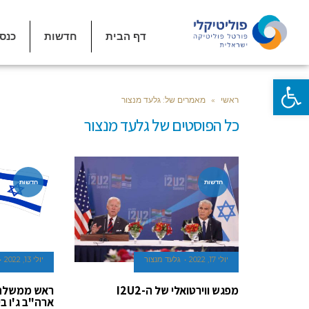
דף הבית
חדשות
כנס
פתח סרגל נגישות
ראשי
»
מאמרים של: גלעד מנצור
כל הפוסטים של
גלעד מנצור
חדשות
חדשות
יולי 17, 2022
גלעד מנצור
יולי 13, 2022
מפגש ווירטואלי של ה-I2U2
ראש ממשלת י
ארה"ב ג'ו ב