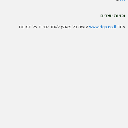
זכויות יוצרים
אתר
www.rtgs.co.il
עושה כל מאמץ לאתר זכויות על תמונות
וסרטונים המתפרסמים בו. אולם לעיתים התמונות והסרטונים מופצים
ברחבי הרשת ולא מתאפשרת הגעה למקור החומר הויזאולי, לכן
בהתאם לסעיף 27א' לחוק זכויות היוצרים כל אדם הרואה עצמו נפגע
עקב בעלות על זכויות היוצרים של תמונה או סרטון מוזמן לפנות
להנהלת האתר
rtgs.co.il
office@
דבר בשם אומרו
כל הזכויות שמורות לחברת עט תקשורת. אין לעשות שימוש בחומרים
המפורסמים באתר ללא אישור בכתב מבעלי האתר.
תגיות
איילת שקד
אביגדור ליברמן
אמיר אוחנה
אריה דרעי
בחירות
בנימין
בחירות 2020
בני גנץ