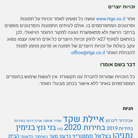
זכויות יוצרים
אתר
www.rtgs.co.il
עושה כל מאמץ לאתר זכויות על תמונות
וסרטונים המתפרסמים בו. אולם לעיתים התמונות והסרטונים מופצים
ברחבי הרשת ולא מתאפשרת הגעה למקור החומר הויזאולי, לכן
בהתאם לסעיף 27א' לחוק זכויות היוצרים כל אדם הרואה עצמו נפגע
עקב בעלות על זכויות היוצרים של תמונה או סרטון מוזמן לפנות
להנהלת האתר
rtgs.co.il
office@
דבר בשם אומרו
כל הזכויות שמורות לחברת עט תקשורת. אין לעשות שימוש בחומרים
המפורסמים באתר ללא אישור בכתב מבעלי האתר.
תגיות
איילת שקד
אביגדור ליברמן
אמיר אוחנה
אריה דרעי
בחירות
בנימין
בחירות 2020
בני גנץ
בחירות 2019
בנט
נתניהו
בצלאל סמוטריץ
הבית
גדעון סער
האיחוד הלאומי