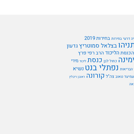
בחירות 2019
ה דרעי
בחירות
תניהו
בצלאל סמוטריץ
גדעון
הליכוד
הכנסת
הרב רפי פרץ
מינה
כנסת
מירי
כחול לבן
ליכוד
נפתלי בנט
נשיא
הבריאות
קורונה
צה"ל
עמיעד טאוב
ראובן ריבלין
אה