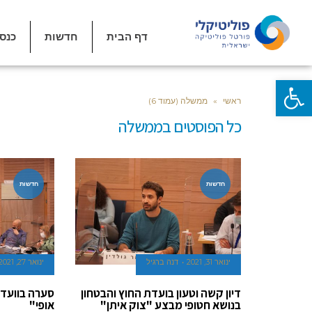
דף הבית
חדשות
כנס
פתח סרגל נגישות
ראשי
»
ממשלה (עמוד 6)
כל הפוסטים ב
ממשלה
חדשות
חדשות
ינואר 31, 2021
דנה ברגיל
ינואר 27, 2021
דיון קשה וטעון בועדת החוץ והבטחון
סערה בוועדת
בנושא חטופי מבצע "צוק איתן"
אופי"