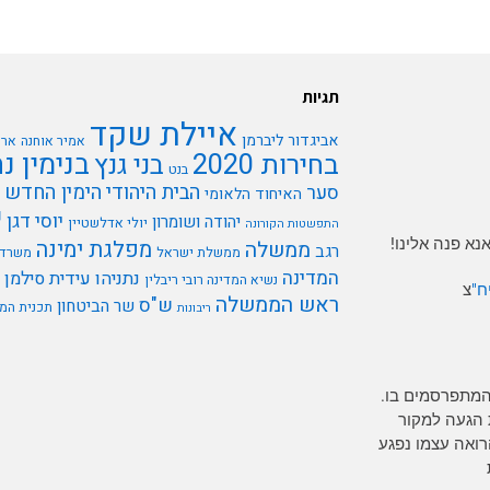
תגיות
איילת שקד
אביגדור ליברמן
אמיר אוחנה
ארי
בנימין נ
בחירות 2020
בני גנץ
בנט
הבית היהודי
הימין החדש
סער
האיחוד הלאומי
י
יוסי דגן
יהודה ושומרון
יולי אדלשטיין
התפשטות הקורונה
א פנה אלינו!
מפלגת ימינה
ממשלה
רגב
ממשלת ישראל
משרד 
המדינה
נתניהו
עידית סילמן
נשיא המדינה רובי ריבלין
ח"
צ
ראש הממשלה
ש"ס
שר הביטחון
תכנית המ
ריבונות
המתפרסמים בו.
 הגעה למקור
רים כל אדם הרואה עצמו נפגע