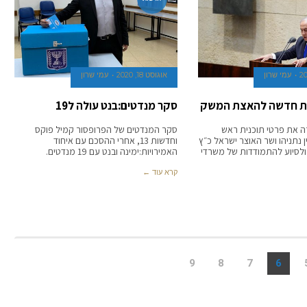
עמי שרון
אוגוסט 18, 2020
עמי שרון
נית חדשה להאצת המשק
סקר מנדטים:בנט עולה ל19
 את פרטי תוכנית ראש
סקר המנדטים של הפרופסור קמיל פוקס
נתניהו ושר האוצר ישראל כ״ץ
וחדשות 13, אחרי ההסכם עם איחוד
סיוע להתמודדות של משרדי
האמירויות:ימינה ובנט עם 19 מנדטים.
קרא עוד ←
9
8
7
6