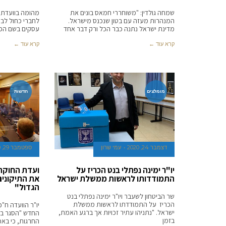
שמחה גולדין: "משוחררי חמאס בונים את
מהומה בוועדת ה
המנהרות מעזה עם בטון שנכנס מישראל.
לחברי כחול לבן:
מדינת ישראל נתנה כבר הכל ורק דבר אחד
עסקים בשם הפופ
קרא עוד ←
קרא עוד ←
מומלצים
חדשות
דצמבר 24, 2020
עמי שרון
ספטמבר 29, 2020
יו"ר ימינה נפתלי בנט הכריז על
התמודדותו לראשות ממשלת ישראל
את התיקונים
הגדול"
שר הביטחון לשעבר ויו"ר ימינה נפתלי בנט
הכריז על התמודדתו לראשות ממשלת
יו"ר הוועדה ח"כ
ישראל. "נתניהו עתיר זכויות אך ברגע האמת,
החדש "הסגר בל
בזמן
החרגות, כי באכ