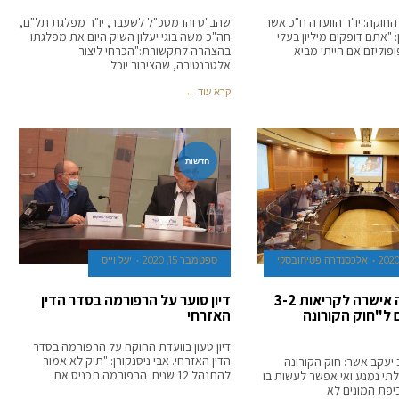
חוקה: יו"ר הוועדה ח"כ אשר
שהב"ט והרמטכ"ל לשעבר, יו"ר מפלגת תל"ם,
 "אתם דופקים מיליון בעלי
חה"כ משה בוגי יעלון השיק היום את מפלגתו
וליזם אם הייתי מביא
בהצהרה לתקשורת:"הכרחי ליצור
אלטרנטיבה, שהציבור יוכל
קרא עוד ←
חדשות
אלכסנדרה פטיחובסקי
ספטמבר 15, 2020
יעל וייס
ועדת החוקה אישרה לקריאות 3-2
דיון סוער על הרפורמה בסדר הדין
 ל"חוק הקורונה
האזרחי
דיון טעון בוועדת החוקה על הרפורמה בסדר
הדין האזרחי. אבי ניסנקורן: "תיק לא אמור
 יעקב אשר: חוק הקורונה
להתנהל 12 שנים. הרפורמה תכניס את
תי נמנע ואי אפשר לעשות בו
יפת המונים לא