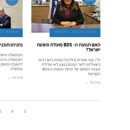
ספטמבר 10, 2020
נדב טלאור
אוגוסט 19, 2020
האם תנועת ה- BDS פועלת משטח
נתניהו:תוכ
ישראל?
הממשלה אישרה
הממשלה בנימין 
ח"כ קטי שטרית (הליכוד) פנתה ביום רביעי
להאצת המשק ול
בשאילתה לשר הפנים בנוגע לאי שלילת
ממשלה
מעמד התושב של מייסד תנועת ה-BDS
הקוראת
קרא עוד ←
קרא עוד ←
5
4
3