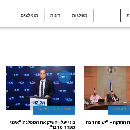
ת
ממשלה
מפלגות
דעות
מומלצים
חדשות
דנה ברגיל
ינואר 10, 2021
עמי שרון
 החוקה – "יש פה רצח
בוגי יעלון השיק את המפלגה:"אינני
מפחד מדבר".