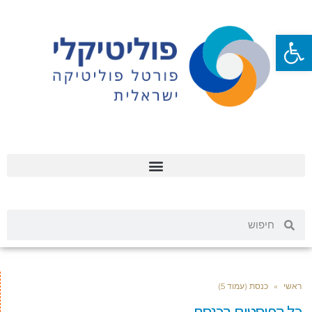
פתח סרגל נגישות
ראשי
»
כנסת (עמוד 5)
כל הפוסטים ב
כנסת