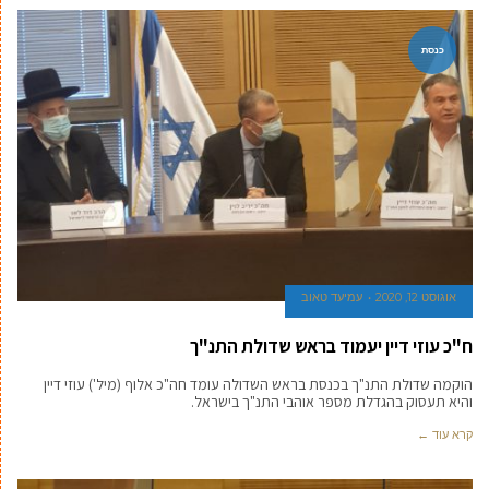
כנסת
אוגוסט 12, 2020
עמיעד טאוב
ח"כ עוזי דיין יעמוד בראש שדולת התנ"ך
הוקמה שדולת התנ"ך בכנסת בראש השדולה עומד חה"כ אלוף (מיל') עוזי דיין
והיא תעסוק בהגדלת מספר אוהבי התנ"ך בישראל.
קרא עוד ←