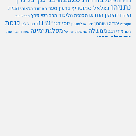
בחירות 2019
בנט
נתניהו
בצלאל סמוטריץ
הבית
גדעון סער
האיחוד הלאומי
היהודי
הימין החדש
הליכוד
הכנסת
הרב רפי פרץ
התפשטות
ימינה
כנסת
יוסי דגן
יהודה ושומרון
יולי אדלשטיין
כחול לבן
הקורונה
מפלגת ימינה
ממשלה
מירי רגב
ממשלת ישראל
משרד הבריאות
ליכוד
נפתלי בנט
נשיא המדינה
נתניהו
נשיא המדינה רובי ריבלין
קורונה
ראש הממשלה
עידית סילמן
צה"ל
עמיעד טאוב
ראובן ריבלין
ש"ס
שר הביטחון
תכנית המאה
ריבונות
אתרי עט תקשורת:
פוליטיקלי-פורטל פוליטיקה ישראלית
|
מקומי – אתר החדשות
המקומיות של ישראל
|
אתר הבילויים של ישראל- פורטל פנאי ונופש
|
חדשות סלבס –
אתר הסלבס של ישראל
|
לבריאות- פורטל בריאות ורפואה
|
הדור הבא – אתר הצעירים
של ישראל
|
חדשות הקמפוס
|
ישראל כלכלי – פורטל כלכלה ונדל"ן
|
דתי רעננה
|
חדשות
|
בת ים
|
חדשות חרדים
|
קורונה ישראל
|
חדשות סלבס עולמי
חדשות המשפט- אתר
עורכי דין ומשפטים
אתרים שהקמנו :
עמותת אופק חזרה לחיים
|
אתר הבית של עמיעד טאוב
|
רות עפרי
|
|
טאוב עיצוב פנים
|
ד"ר אנדרה רטמן-מרפאת שיניים
|
הקמת אתרים
|
לימודי ספרדית
|
muni- אפליקציה לניהול בוחרים ומערכות מידע