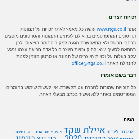
זכויות יוצרים
אתר
www.rtgs.co.il
עושה כל מאמץ לאתר זכויות על תמונות
וסרטונים המתפרסמים בו. אולם לעיתים התמונות והסרטונים מופצים
ברחבי הרשת ולא מתאפשרת הגעה למקור החומר הויזאולי, לכן
בהתאם לסעיף 27א' לחוק זכויות היוצרים כל אדם הרואה עצמו נפגע
עקב בעלות על זכויות היוצרים של תמונה או סרטון מוזמן לפנות
להנהלת האתר
rtgs.co.il
office@
דבר בשם אומרו
כל הזכויות שמורות לחברת עט תקשורת. אין לעשות שימוש בחומרים
המפורסמים באתר ללא אישור בכתב מבעלי האתר.
תגיות
איילת שקד
אביגדור ליברמן
אמיר אוחנה
אריה דרעי
בחירות
בנימין
בחירות 2020
בני גנץ