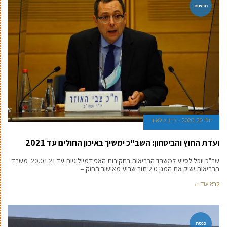
חדשות
יולי 20, 2020
נדב טלאור
ועדת החוץ והביטחון: השב"כ ימשיך באיכון החולים עד 2021
שב"כ יוכל לסייע למשרד הבריאות בחקירות האפידמיולוגיות עד 20.01.21. משרד
הבריאות ישיק את המגן 2.0 תוך שבוע מאישור החוק –
קרא עוד ←
כנסת